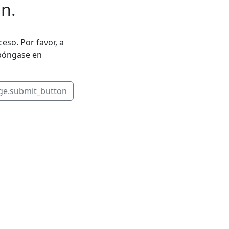
n.
so. Por favor, a
 póngase en
e.submit_button